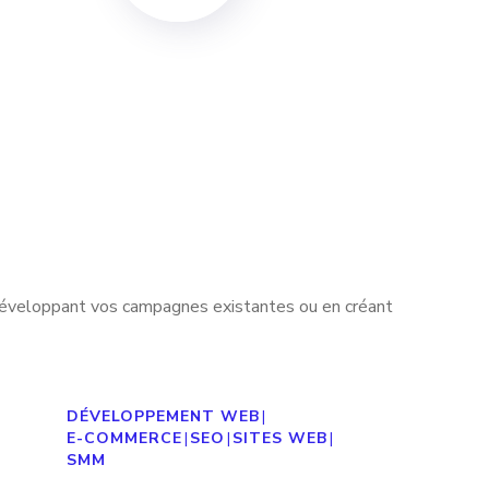
 développant vos campagnes existantes ou en créant
Création d’un Site Web E-
Commerce Moderne Pour
SP SAMLALI
DÉVELOPPEMENT WEB
|
E-COMMERCE
|
SEO
|
SITES WEB
|
SMM