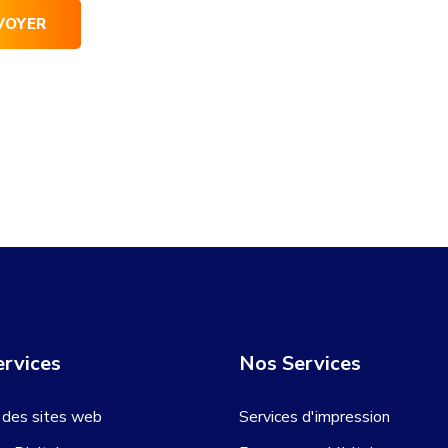
rvices
Nos Services
 des sites web
Services d'impression