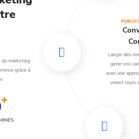
tre
PUBLIC
Conv
Co
Lançer des no
 du marketing
gerer vos ca
urrence grâce à
avec une appro
r.
voient leurs 
+
0
MINÉS