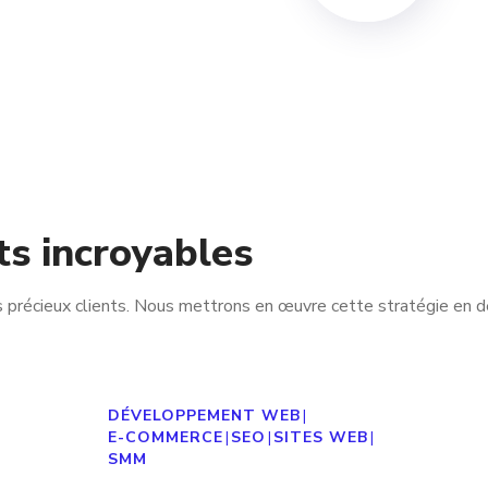
ts incroyables
s précieux clients. Nous mettrons en œuvre cette stratégie en
Création d’un Site Web E-
Commerce Moderne Pour
ANYPOWER
DÉVELOPPEMENT WEB
|
E-COMMERCE
|
SEO
|
SITES WEB
|
SMM