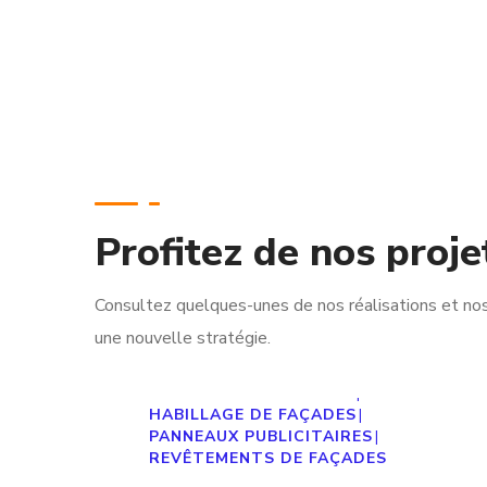
Profitez de nos proje
Panneau Publicitaire
Consultez quelques-unes de nos réalisations et no
lumineux en Relief &
une nouvelle stratégie.
Habillage Façade YILDA
HOME
ENSEIGNES LUMINEUSES
|
HABILLAGE DE FAÇADES
|
PANNEAUX PUBLICITAIRES
|
REVÊTEMENTS DE FAÇADES