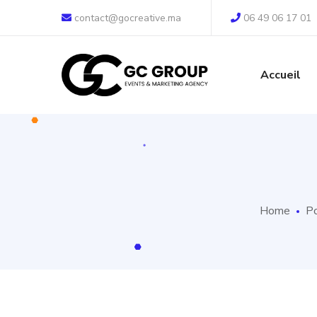
contact@gocreative.ma
06 49 06 17 01
Accueil
Home
Po