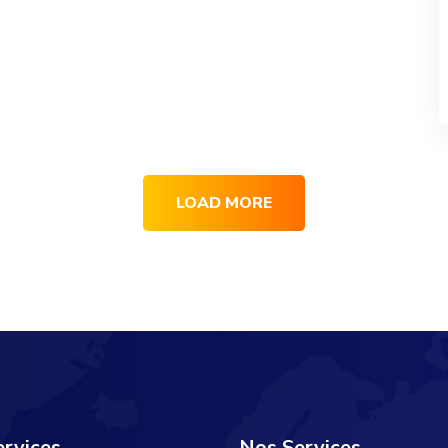
LOAD MORE
rvices
Nos Services